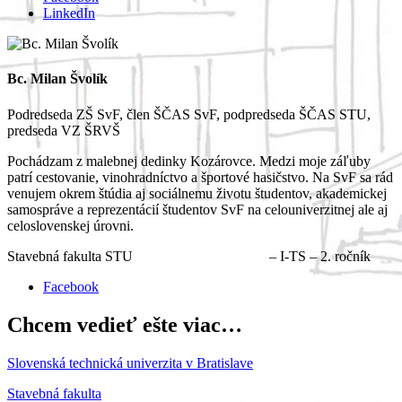
LinkedIn
Bc. Milan Švolík
Podredseda ZŠ SvF, člen ŠČAS SvF, podpredseda ŠČAS STU,
predseda VZ ŠRVŠ
Pochádzam z malebnej dedinky Kozárovce. Medzi moje záľuby
patrí cestovanie, vinohradníctvo a športové hasičstvo. Na SvF sa rád
venujem okrem štúdia aj sociálnemu životu študentov, akademickej
samospráve a reprezentácií študentov SvF na celouniverzitnej ale aj
celoslovenskej úrovni.
Stavebná fakulta STU – I-TS – 2. ročník
Facebook
Chcem vedieť ešte viac…
Slovenská technická univerzita v Bratislave
Stavebná fakulta