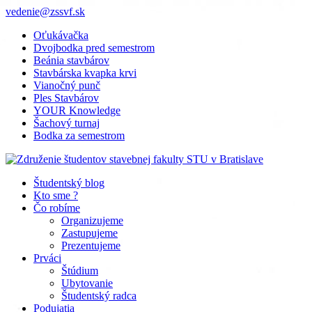
vedenie@zssvf.sk
Oťukávačka
Dvojbodka pred semestrom
Beánia stavbárov
Stavbárska kvapka krvi
Vianočný punč
Ples Stavbárov
YOUR Knowledge
Šachový turnaj
Bodka za semestrom
Študentský blog
Kto sme ?
Čo robíme
Organizujeme
Zastupujeme
Prezentujeme
Prváci
Štúdium
Ubytovanie
Študentský radca
Podujatia