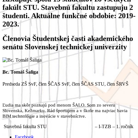
fakúlt STU. Stavebnú fakultu zastupuju 2
študenti. Aktuálne funkčné obdobie: 2019-
2023.
Členovia Študentskej časti akademického
senátu Slovenskej technickej univerzity
Bc. Tomáš Šaliga
Predseda ZŠ SvF, člen ŠČAS SvF, člen ŠČAS STU, člen ŠRVŠ
Ľudia ma skôr poznajú pod menom ŠALO. Som zo severu
Slovenska, Kežmarku. Rád športujem a v škole ma najviac bavia
BIM technológie a inovácie v stavebníctve.
Stavebná fakulta STU – I-TZB – 1. ročník
Facebook