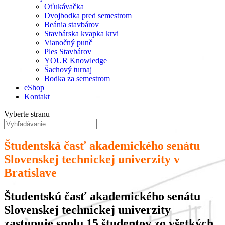
Oťukávačka
Dvojbodka pred semestrom
Beánia stavbárov
Stavbárska kvapka krvi
Vianočný punč
Ples Stavbárov
YOUR Knowledge
Šachový turnaj
Bodka za semestrom
eShop
Kontakt
Vyberte stranu
Študentská časť akademického senátu
Slovenskej technickej univerzity v
Bratislave
Študentskú časť akademického senátu
Slovenskej technickej univerzity
zastupuje spolu 15 študentov zo všetkých